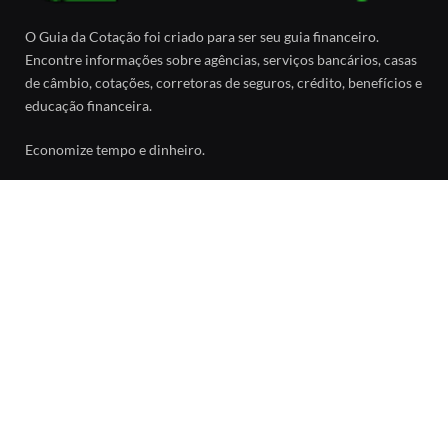
O Guia da Cotação foi criado para ser seu guia financeiro.
Encontre informações sobre agências, serviços bancários, casas
de câmbio, cotações, corretoras de seguros, crédito, benefícios e
educação financeira.
Economize tempo e dinheiro.
Facebook
SOBRE
Sobre o Guia da Cotação
Política de Privacidade
Contato