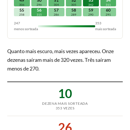
49
50
51
52
53
54
306
296
304
305
342
311
55
56
57
58
59
60
258
315
286
289
290
291
247
353
menos sorteada
mais sorteada
Quanto mais escuro, mais vezes apareceu. Onze
dezenas saíram mais de 320 vezes. Três saíram
menos de 270.
10
DEZENA MAIS SORTEADA
353 VEZES
26