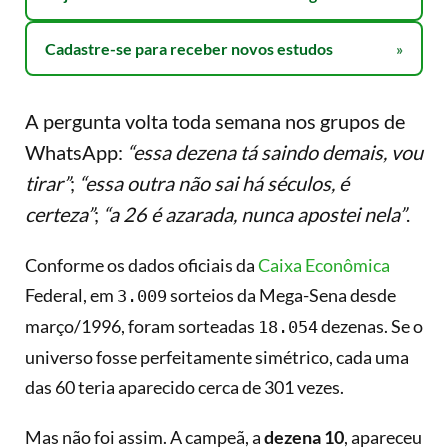
Cadastre-se para receber novos estudos
»
A pergunta volta toda semana nos grupos de
WhatsApp:
“essa dezena tá saindo demais, vou
tirar”
;
“essa outra não sai há séculos, é
certeza”
;
“a 26 é azarada, nunca apostei nela”
.
Conforme os dados oficiais da
Caixa Econômica
Federal, em
sorteios da Mega-Sena desde
3.009
março/1996, foram sorteadas
dezenas. Se o
18.054
universo fosse perfeitamente simétrico, cada uma
das 60 teria aparecido cerca de 301 vezes.
Mas não foi assim. A campeã, a
dezena 10
, apareceu