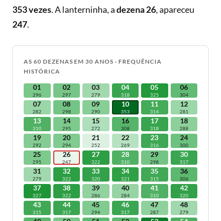
353 vezes
. A lanterninha, a
dezena 26
, apareceu
247
.
AS 60 DEZENAS EM 30 ANOS · FREQUÊNCIA
HISTÓRICA
01
02
03
04
05
06
296
297
279
318
325
304
07
08
09
10
11
12
282
298
290
353
314
281
13
14
15
16
17
18
310
295
272
308
318
288
19
20
21
22
23
24
292
294
252
269
316
300
25
26
27
28
29
30
295
247
322
310
298
317
31
32
33
34
35
36
279
322
320
321
315
306
37
38
39
40
41
42
327
322
286
284
310
320
43
44
45
46
47
48
315
317
294
317
287
279