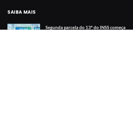
SAIBA MAIS
Segunda parcela do 13º do INSS começa
a ser paga em maio: veja o calendário
01/06/2026
Existem dezenas ‘azaradas’? O que 30
anos de dados respondem.
01/06/2026
Existem dezenas ‘azaradas’? O que 30
anos de dados respondem.
30/05/2026
© 2026 Guia da Cotação. Todos os direitos reservados