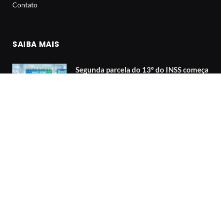
Contato
SAIBA MAIS
Segunda parcela do 13º do INSS começa
a ser paga em maio: veja o calendário
01/06/2026
Existem dezenas ‘azaradas’? O que 30
anos de dados respondem.
01/06/2026
Existem dezenas ‘azaradas’? O que 30
anos de dados respondem.
30/05/2026