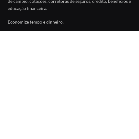
de câmbio, cotações, corretoras de seguros, crédito, benefícios e
educação financeira.
Economize tempo e dinheiro.
Facebook
SOBRE
Sobre o Guia da Cotação
Política de Privacidade
Contato
SAIBA MAIS